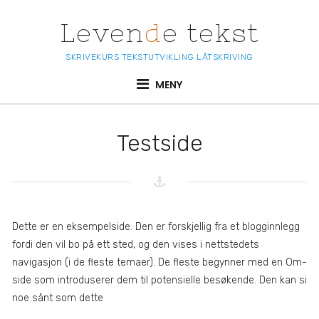
Skip
to
Leven
d
e tekst
content
SKRIVEKURS TEKSTUTVIKLING LÅTSKRIVING
MENY
Testside
Dette er en eksempelside. Den er forskjellig fra et blogginnlegg
fordi den vil bo på ett sted, og den vises i nettstedets
navigasjon (i de fleste temaer). De fleste begynner med en Om-
side som introduserer dem til potensielle besøkende. Den kan si
noe sånt som dette